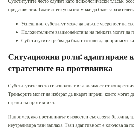
Субститутите често служат като психологически тласък, осо
представяния. Тяхният ентусиазъм може да бъде заразителен,
Успешният субститут може да вдъхне увереност на съ
Положителните взаимодействия на пейката могат да п
Субститутите трябва да бъдат готови да допринасят как
Ситуационни роли: адаптиране к
стратегиите на противника
Субститутите често се използват в зависимост от конкретния
Треньорите могат да изберат да вкарат играчи, които могат 
страни на противника.
Например, ако противникът е известен със своята бързина, т
неутрализира тази заплаха. Тази адаптивност е ключова за 