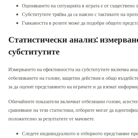
Оценяването на ситуацията в играта е от съществено 
Субститутите трябва да са наясно с тактиките на прот
Гъвкавостта в ролите може да подобри общото предста
Статистически анализ: измерван
субститутите
Измерването на ефективността на субститутите включва анал
отбелязването на голове, защитни действия и общо въздейс
за да оценят представянето на играчите и да вземат информи
Обичайните показатели включват отбелязани голове, асисте
сравняване на тези статистики, отборите могат да идентифи
положително за резултатите от мачовете.
Следете индивидуалното и отборното представяне пре