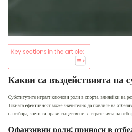
Key sections in the article:
Какви са въздействията на с
Субститутите играят ключови роли в спорта, влияейки на рез
Тяхната ефективност може значително да повлияе на отбеляз
на отбора, което ги прави съществени за стратегията на отбор
Офанзивни роли: приноси в отбел