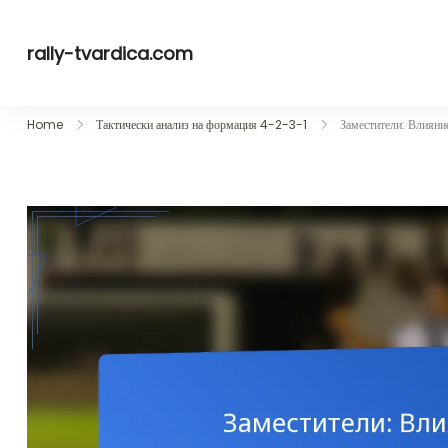
Skip
to
rally-tvardica.com
content
Home
Тактически анализ на формация 4-2-3-1
Заместители: Влияние