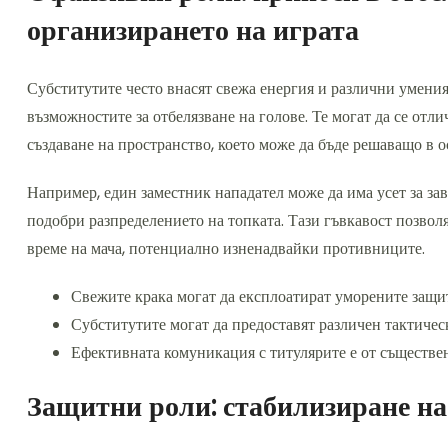
организирането на играта
Субститутите често внасят свежа енергия и различни умения
възможностите за отбелязване на голове. Те могат да се отл
създаване на пространство, което може да бъде решаващо в 
Например, един заместник нападател може да има усет за за
подобри разпределението на топката. Тази гъвкавост позвол
време на мача, потенциално изненадвайки противниците.
Свежите крака могат да експлоатират уморените защи
Субститутите могат да предоставят различен тактичес
Ефективната комуникация с титулярите е от съществен
Защитни роли: стабилизиране на