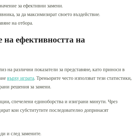
значение за ефективни замени.
ивника, за да максимизират своето въздействие.
вяне на отбора.
е на ефективността на
из на различни показатели за представяне, като приноси в
твие
върху играта
. Треньорите често използват тези статистики,
рани решения за замени.
нции, спечелени единоборства и изиграни минути. Чрез
цират кои субститутите последователно допринасят
ди и след замените.