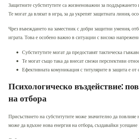
Защитните субститутите са жизненоважни за поддържането и
Те могат да влязат в игра, за да укрепят защитната линия, о
Чрез въвеждането на заместник с добри защитни умения, отб
играта. Това е особено важно в ситуации с високо напрежени
Субститутите могат да предоставят тактическа гъвкав
Те могат също така да внесат свежи перспективи отн
Ефективната комуникация с титулярите в защита е от 
Психологическо въздействие: по
на отбора
Присъствието на субститутите може значително да повлияе н
може да вдъхне нова енергия на отбора, създавайки усещане