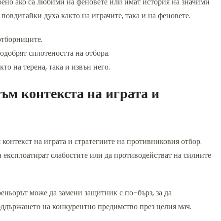
бено ако са любими на феновете или имат история на значими
 повдигайки духа както на играчите, така и на феновете.
отборниците.
одобрят сплотеността на отбора.
то на терена, така и извън него.
ъм контекста на играта и
 контекст на играта и стратегиите на противниковия отбор.
да експлоатират слабостите или да противодействат на силните
реньорът може да замени защитник с по-бърз, за да
поддържането на конкурентно предимство през целия мач.