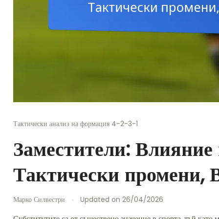
Тактически анализ на формация 4-2-3-1
Заместители: Влияние 
Тактически промени, 
Марко Силвестри
Updated on
26/04/2026
Субститутите са от съществено значение в спорта, тъй като м