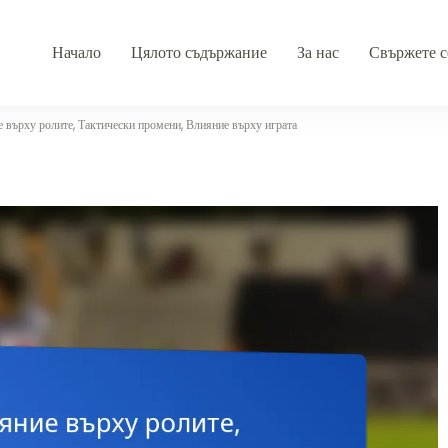
Начало
Цялото съдържание
За нас
Свържете с
 върху ролите, Тактически промени, Влияние върху играта