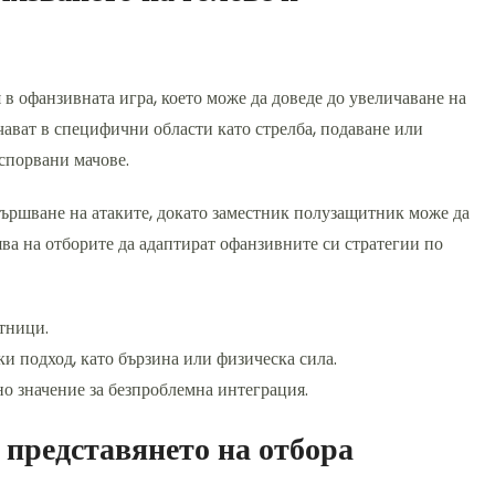
 в офанзивната игра, което може да доведе до увеличаване на
ичават в специфични области като стрелба, подаване или
оспорвани мачове.
вършване на атаките, докато заместник полузащитник може да
ява на отборите да адаптират офанзивните си стратегии по
тници.
ки подход, като бързина или физическа сила.
о значение за безпроблемна интеграция.
 представянето на отбора