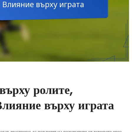
върху ролите,
Влияние върху играта
огат драстично да повлияят на резултатите от мачовете чрез