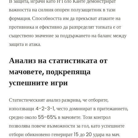
В защита, играчи като Н’Голо Канте демонстрират
важността на силния опорен полузащитник в тази
формация. Способността им да прекъсват атаките на
противника и ефективно да разпределят топката е от
съществено значение за поддържането на баланс между
защита и атака.
Анализ на статистиката от
мачовете, подкрепяща
успешните игри
Статистическият анализ разкрива, че отборите,
използващи 4-2-3-1, често доминират в притежанието,
средно около 55-65% в мачовете. Този контрол
позволява повече възможности за гол, като успешните
отбори обикновено генерират 15 до 20 удара на мач.