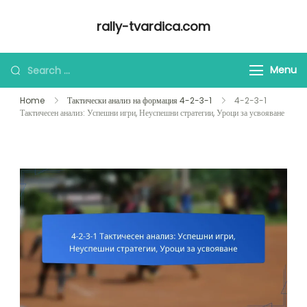
Skip
rally-tvardica.com
to
content
Looking
Menu
for
Home
Тактически анализ на формация 4-2-3-1
4-2-3-1
Something?
Тактичесен анализ: Успешни игри, Неуспешни стратегии, Уроци за усвояване