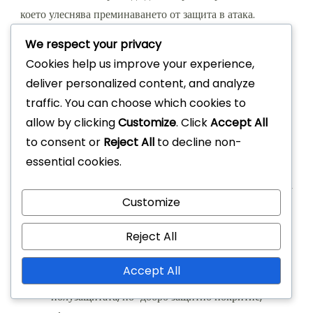
което улеснява преминаването от защита в атака.
Двамата опорни полузащитници предлагат
We respect your privacy
допълнително защитно покритие, което може да бъде
Cookies help us improve your experience,
решаващо срещу контраатаки.
deliver personalized content, and analyze
traffic. You can choose which cookies to
Въпреки това, 4-3-3 може да експлоатира
allow by clicking
Customize
. Click
Accept All
потенциалните слабости на 4-2-3-1, като натовари
to consent or
Reject All
to decline non-
фланговете, особено ако крайни защитници напредват.
essential cookies.
Това може да остави централната полузащита изложена,
създавайки пропуски, които умели противници могат да
Customize
експлоатират. Освен това, атакуващата ширина на 4-3-
3 може да разтегне 4-2-3-1, затруднявайки
Reject All
полузащитниците да се върнат ефективно.
Accept All
Силни страни на 4-2-3-1:
Силен контрол в
полузащитата, по-добро защитно покритие,