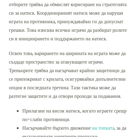
отборите трябва да обмислят коригиране на стратегията
си за натиск. Координираният натиск може да наруши
играта на противника, принуждавайки ги да допуснат
грешки. Това изисква всички играчи да разбират ролите
си в инициирането и поддържането на натиск.
Освен това, варирането на ширината на играта може да
създаде пространство за атакуващите играчи.
Треньорите трябва да насърчават крайни защитници да
се припокриват с крилата, осигурявайки допълнителни
опции в последната третина. Тази тактика може да
разтегне защитите и да отвори проходи за подавания.
Прилагане на висок натиск, когато играете срещу
по-слаби противници.
Насърчавайте бързото движение
на топката
, за да
експлоатирате защитните пропуски.