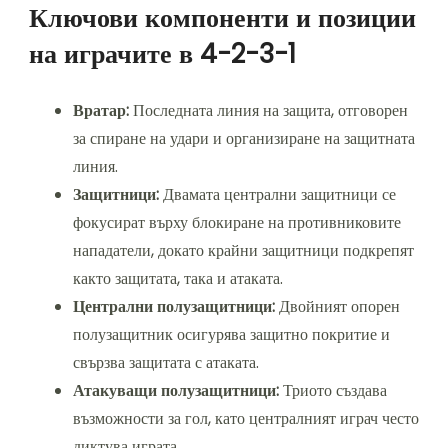
Ключови компоненти и позиции
на играчите в 4-2-3-1
Вратар:
Последната линия на защита, отговорен
за спиране на удари и организиране на защитната
линия.
Защитници:
Двамата централни защитници се
фокусират върху блокиране на противниковите
нападатели, докато крайни защитници подкрепят
както защитата, така и атаката.
Централни полузащитници:
Двойният опорен
полузащитник осигурява защитно покритие и
свързва защитата с атаката.
Атакуващи полузащитници:
Триото създава
възможности за гол, като централният играч често
диктува играта.