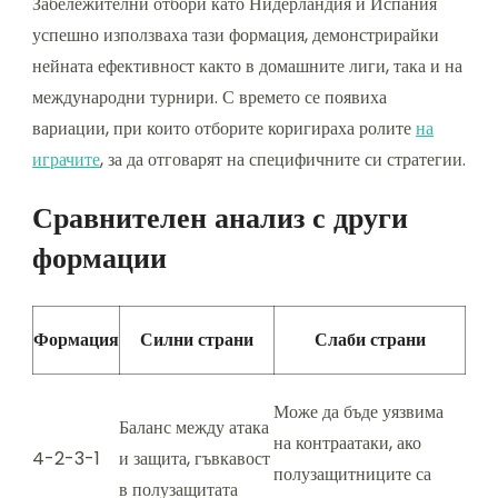
Забележителни отбори като Нидерландия и Испания
успешно използваха тази формация, демонстрирайки
нейната ефективност както в домашните лиги, така и на
международни турнири. С времето се появиха
вариации, при които отборите коригираха ролите
на
играчите
, за да отговарят на специфичните си стратегии.
Сравнителен анализ с други
формации
Формация
Силни страни
Слаби страни
Може да бъде уязвима
Баланс между атака
на контраатаки, ако
4-2-3-1
и защита, гъвкавост
полузащитниците са
в полузащитата