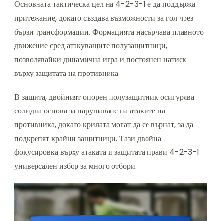
Основната тактическа цел на 4-2-3-1 е да поддържа
притежание, докато създава възможности за гол чрез
бързи трансформации. Формацията насърчава плавното
движение сред атакуващите полузащитници,
позволявайки динамична игра и постоянен натиск
върху защитата на противника.
В защита, двойният опорен полузащитник осигурява
солидна основа за нарушаване на атаките на
противника, докато крилата могат да се върнат, за да
подкрепят крайни защитници. Тази двойна
фокусировка върху атаката и защитата прави 4-2-3-1
универсален избор за много отбори.