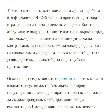
Тактическото несъответствие е често срещан проблем
във формацията 4-2-3-1, често произтичащ от това, че
играчите не спазват определените си роли. Когато
атакуващите полузащитници се изтеглят твърде напред,
това може да остави защитната линия уязвима на
контраатаки. Тази грешка може да доведе до допускане
на голове, както се видя в мачове, в които отборите не
успяха да се възстановят бързо след загуба на
притежание.
Освен това, неефективните
стратегии за
натиск могат да
влошат тези уязвимости. Ако двамата опорни
полузащитници не координират натиска си, това може
да създаде пропуски, които противниците да
експлоатират. Последствията от такива тактически