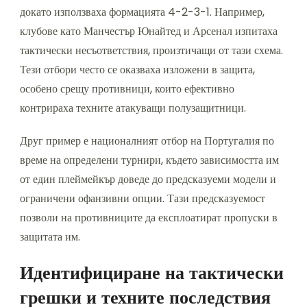
докато използваха формацията 4-2-3-1. Например,
клубове като Манчестър Юнайтед и Арсенал изпитаха
тактически несъответствия, произтичащи от тази схема.
Тези отбори често се оказваха изложени в защита,
особено срещу противници, които ефективно
контрираха техните атакуващи полузащитници.
Друг пример е националният отбор на Португалия по
време на определени турнири, където зависимостта им
от един плеймейкър доведе до предсказуеми модели и
ограничени офанзивни опции. Тази предсказуемост
позволи на противниците да експлоатират пропуски в
защитата им.
Идентифициране на тактически
грешки и техните последствия