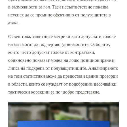
в възможности за гол. Тази несъответствие показва
неуспех да се премине ефективно от полузащитата в
атака.
Освен това, защитните метрики като допуснати голове
на мач могат да подчертаят уязвимостите. Отборите,
които често допускат голове от контраатаки,
обикновено показват модел на лошо позициониране и
липса на подкрепа от полузащитниците. Анализирането
на тези статистики може да предостави ценни прозорци
в области, които се нуждаят от подобрение, насочвайки
тактически корекции за по-добро представяне.