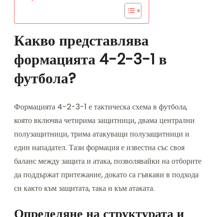
Какво представлява
формацията 4-2-3-1 в
футбола?
Формацията 4-2-3-1 е тактическа схема в футбола,
която включва четирима защитници, двама централни
полузащитници, трима атакуващи полузащитници и
един нападател. Тази формация е известна със своя
баланс между защита и атака, позволявайки на отборите
да поддържат притежание, докато са гъвкави в подхода
си както към защитата, така и към атаката.
Определяне на структурата и