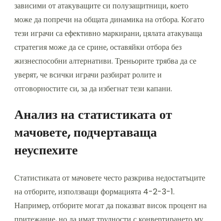
зависими от атакуващите си полузащитници, което
може да попречи на общата динамика на отбора. Когато
тези играчи са ефективно маркирани, цялата атакуваща
стратегия може да се срине, оставяйки отбора без
жизнеспособни алтернативи. Треньорите трябва да се
уверят, че всички играчи разбират ролите и
отговорностите си, за да избегнат тези капани.
Анализ на статистиката от
мачовете, подчертаваща
неуспехите
Статистиката от мачовете често разкрива недостатъците
на отборите, използващи формацията 4-2-3-1.
Например, отборите могат да показват висок процент на
притежание, но да имат трудности с конвертирането му