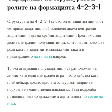
ролите на формацията 4-2-3-1
Структурата на 4-2-3-1 се състои от защитна линия от
четирима защитници, обикновено двама централни
защитници и двама крайни защитници. Пред тях стоят
двама централни полузащитници, които играят ключова
роля както в защитните задължения, така и в
прехвърлянето
на топката
напред.
Трима атакуващи полузащитници са разположени в
линия, като един централен играч често действа като
плеймейкър, докато крилата осигуряват ширина и
подкрепа на единствения нападател. Тази подредба
позволява плавно движение и адаптивност
по време на
игра
.