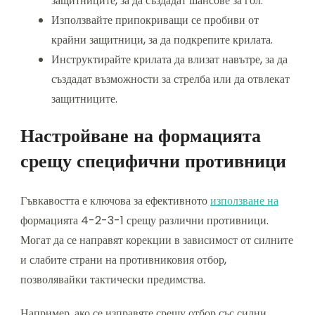
защитниците, за да създадат шансове за гол.
Използвайте припокриващи се пробиви от
крайни защитници, за да подкрепите крилата.
Инструктирайте крилата да влизат навътре, за да
създадат възможности за стрелба или да отвлекат
защитниците.
Настройване на формацията
срещу специфични противници
Гъвкавостта е ключова за ефективното
използване на
формацията 4-2-3-1 срещу различни противници.
Могат да се направят корекции в зависимост от силните
и слабите страни на противниковия отбор,
позволявайки тактически предимства.
Например, ако се изправяте срещу отбор със силни