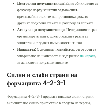
Централни полузащитници:
Един обикновено се
фокусира върху защитни задължения,
прекъсвайки атаките на противника, докато
другият подкрепя атаката и разпределя топката.
Атакуващи полузащитници:
Централният играч
организира атаката, докато крилата разтягат
защитата и създават възможности за гол.
Нападател:
Основният голмайстор, отговорен за
завършване на шансовете и задържане
на играта
,
за да включи полузащитниците.
Силни и слаби страни на
формацията 4-2-3-1
Формацията 4-2-3-1 предлага няколко силни страни,
включително силно присъствие в средата на терена,