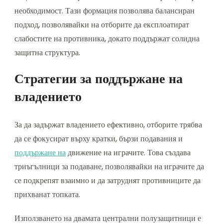
необходимост. Тази формация позволява балансиран
подход, позволявайки на отборите да експлоатират
слабостите на противника, докато поддържат солидна
защитна структура.
Стратегии за поддържане на
владението
За да задържат владението ефективно, отборите трябва
да се фокусират върху кратки, бързи подавания и
поддържане на
движение на играчите. Това създава
триъгълници за подаване, позволявайки на играчите да
се подкрепят взаимно и да затруднят противниците да
прихванат топката.
Използването на двамата централни полузащитници е