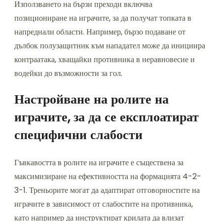
Използването на бързи преходи включва
позициониране на играчите, за да получат топката в
напреднали области. Например, бързо подаване от
дълбок полузащитник към нападател може да инициира
контраатака, хващайки противника в неравновесие и
водейки до възможности за гол.
Настройване на ролите на
играчите, за да се експлоатират
специфични слабости
Гъвкавостта в ролите на играчите е съществена за
максимизиране на ефективността на формацията 4-2-
3-1. Треньорите могат да адаптират отговорностите на
играчите в зависимост от слабостите на противника,
като например да инструктират крилата да влизат