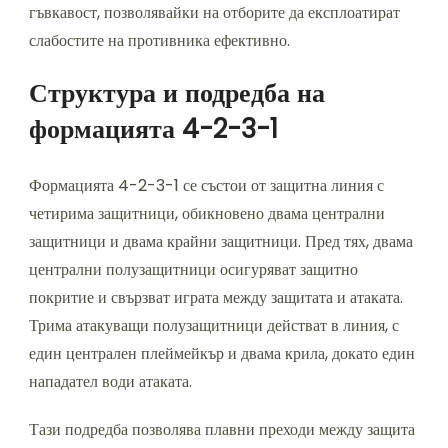
гъвкавост, позволявайки на отборите да експлоатират
слабостите на противника ефективно.
Структура и подредба на
формацията 4-2-3-1
Формацията 4-2-3-1 се състои от защитна линия с
четирима защитници, обикновено двама централни
защитници и двама крайни защитници. Пред тях, двама
централни полузащитници осигуряват защитно
покритие и свързват играта между защитата и атаката.
Трима атакуващи полузащитници действат в линия, с
един централен плеймейкър и двама крила, докато един
нападател води атаката.
Тази подредба позволява плавни преходи между защита