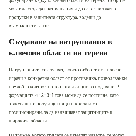
фокусиране върху ключови области на терена, отборите
могат да създадат натрупвания и да се възползват от
пропуски в защитната структура, водещи до
възможности за гол.
Създаване на натрупвания в
ключови области на терена
Натрупванията се случват, когато отборът има повече
играчи в конкретна област от противника, позволявайки
по-добър контрол на топката и опции за подаване. В
формацията 4-2-3-1 това може да се постигне, като
атакуващите полузащитници и крилата са
позиционирани, за да надвишават защитниците в
широките области.
Например, когато крилата се изтеглят навътре, те могат