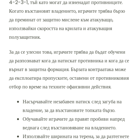
4-2-3-1, тъй като могат да изненадат противниците.
Когато възстановят владението, играчите трябва бързо
да преминат от защитно мислене към атакуващо,
използвайки скоростта на крилата и атакуващия
полузащитник.
За да се улесни това, играчите трябва да бъдат обучени
да разпознават кога да натискат противника и кога да се
върнат в защитна формация. Бързата контраатака може
да експлоатира пропуските, оставени от противниковия
отбор по време на техните офанзивни действия.
Насърчавайте незабавен натиск след загуба на
владение, за да възстановите топката бързо.
Обучавайте играчите да правят пробиви напред
веднага след възстановяване на владението.
Използвайте ширината на терена, за да разтегнете