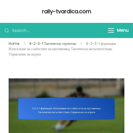
Skip
rally-tvardica.com
to
content
Looking
Menu
for
Home
4-2-3-1 Тактически стратегии
4-2-3-1 формация:
Something?
Използване на слабостите на противника, Тактически несъответствия,
Управление на играта