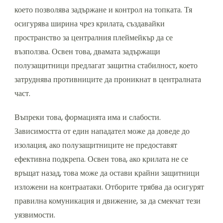
което позволява задържане и контрол на топката. Тя
осигурява ширина чрез крилата, създавайки
пространство за централния плеймейкър да се
възползва. Освен това, двамата задържащи
полузащитници предлагат защитна стабилност, което
затруднява противниците да проникнат в централната
част.
Въпреки това, формацията има и слабости.
Зависимостта от един нападател може да доведе до
изолация, ако полузащитниците не предоставят
ефективна подкрепа. Освен това, ако крилата не се
връщат назад, това може да остави крайни защитници
изложени на контраатаки. Отборите трябва да осигурят
правилна комуникация и движение, за да смекчат тези
уязвимости.