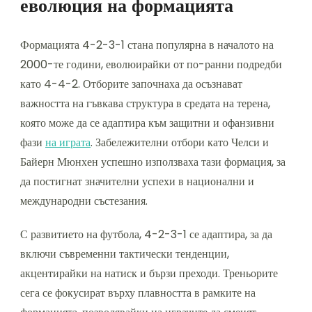
еволюция на формацията
Формацията 4-2-3-1 стана популярна в началото на
2000-те години, еволюирайки от по-ранни подредби
като 4-4-2. Отборите започнаха да осъзнават
важността на гъвкава структура в средата на терена,
която може да се адаптира към защитни и офанзивни
фази
на играта
. Забележителни отбори като Челси и
Байерн Мюнхен успешно използваха тази формация, за
да постигнат значителни успехи в национални и
международни състезания.
С развитието на футбола, 4-2-3-1 се адаптира, за да
включи съвременни тактически тенденции,
акцентирайки на натиск и бързи преходи. Треньорите
сега се фокусират върху плавността в рамките на