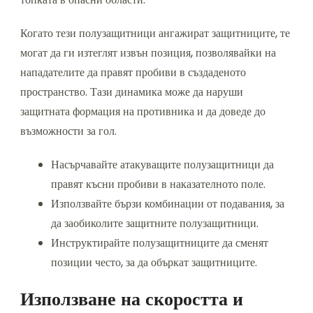
Когато тези полузащитници ангажират защитниците, те
могат да ги изтеглят извън позиция, позволявайки на
нападателите да правят пробиви в създаденото
пространство. Тази динамика може да наруши
защитната формация на противника и да доведе до
възможности за гол.
Насърчавайте атакуващите полузащитници да
правят късни пробиви в наказателното поле.
Използвайте бързи комбинации от подавания, за
да заобиколите защитните полузащитници.
Инструктирайте полузащитниците да сменят
позиции често, за да объркат защитниците.
Използване на скоростта и