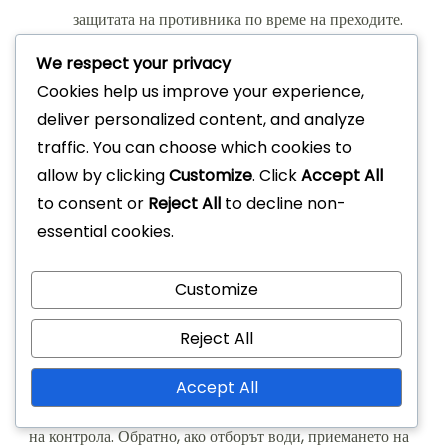
защитата на противника по време на преходите.
We respect your privacy
Правене на тактически
Cookies help us improve your experience,
корекции по време на мача
deliver personalized content, and analyze
traffic. You can choose which cookies to
Корекциите по време на играта са от съществено
allow by clicking
Customize
. Click
Accept All
значение за максимизиране на ефективността на
to consent or
Reject All
to decline non-
формацията 4-2-3-1. Треньорите трябва да оценят
essential cookies.
тактиката на противника и да направят необходимите
промени, за да експлоатират слабостите или да укрепят
Customize
собствената си защита.
Reject All
Например, ако противниковият отбор доминира в
средата на терена, изтеглянето на едно от крилата в по-
Accept All
централна позиция може да помогне за възстановяване
на контрола. Обратно, ако отборът води, приемането на