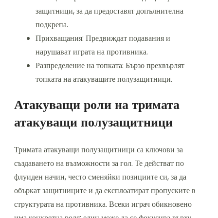
защитници, за да предоставят допълнителна
подкрепа.
Прихващания: Предвиждат подавания и
нарушават играта на противника.
Разпределение на топката: Бързо прехвърлят
топката на атакуващите полузащитници.
Атакуващи роли на тримата
атакуващи полузащитници
Тримата атакуващи полузащитници са ключови за
създаването на възможности за гол. Те действат по
флуиден начин, често сменяйки позициите си, за да
объркат защитниците и да експлоатират пропуските в
структурата на противника. Всеки играч обикновено
има конкретна роля: един може да се фокусира върху