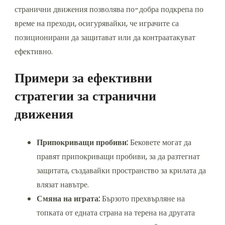
странични движения позволява по-добра подкрепа по
време на преходи, осигурявайки, че играчите са
позиционирани да защитават или да контраатакуват
ефективно.
Примери за ефективни
стратегии за странични
движения
Припокриващи пробиви:
Бековете могат да
правят припокриващи пробиви, за да разтегнат
защитата, създавайки пространство за крилата да
влязат навътре.
Смяна на играта:
Бързото прехвърляне на
топката от едната страна на терена на другата