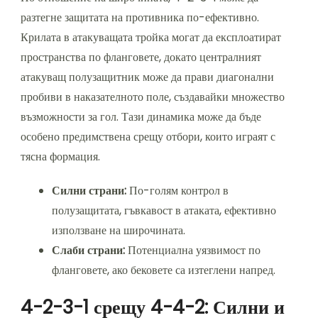
разтегне защитата на противника по-ефективно.
Крилата в атакуващата тройка могат да експлоатират
пространства по фланговете, докато централният
атакуващ полузащитник може да прави диагонални
пробиви в наказателното поле, създавайки множество
възможности за гол. Тази динамика може да бъде
особено предимствена срещу отбори, които играят с
тясна формация.
Силни страни:
По-голям контрол в
полузащитата, гъвкавост в атаката, ефективно
използване на широчината.
Слаби страни:
Потенциална уязвимост по
фланговете, ако бековете са изтеглени напред.
4-2-3-1 срещу 4-4-2: Силни и