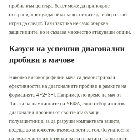
пробив към центъра, бекът може да припокрие
отстрани, принуждавайки защитниците да изберат кой
играч да следят. Тази тактика не само обърква
защитниците, но и създава множество атакуващи опции.
Казуси на успешни диагонални
пробиви в мачове
Няколко високопрофилни мача са демонстрирали
ефективността на диагоналните пробиви в рамките на
формацията 4-2-3-1. Например, по време на мач от
Лигата на шампионите на УЕФА, един отбор използва
диагонални пробиви от своите атакуващи
полузащитници, за да разруши компактната защита,
водеща до множество възможности за гол. Флуидността
на движението им позволи да експлоатират защитните