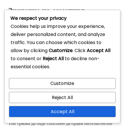
Значение на самотния
We respect your privacy
нападател в 4-2-3-1
Cookies help us improve your experience,
deliver personalized content, and analyze
Самотният нападател в формацията 4-2-3-1 служи
traffic. You can choose which cookies to
като фокусна точка на атаката. Този играч е натоварен с
allow by clicking
Customize
. Click
Accept All
реализирането на шансовете и задържането на топката,
to consent or
Reject All
to decline non-
за да включи полузащитниците в играта. Неговата
essential cookies.
способност да създава пространство и да изтегля
защитниците може значително да повлияе на
Customize
атакуващата ефективност на отбора.
Reject All
Освен това, нападателят трябва да притежава
комбинация от физическа сила и технически
Accept All
способности, за да се справя в един на един ситуации.
Той трябва да бъде способен да прави интелигентни