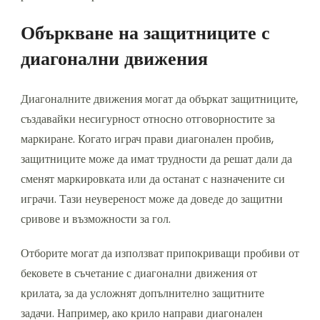
Объркване на защитниците с
диагонални движения
Диагоналните движения могат да объркат защитниците,
създавайки несигурност относно отговорностите за
маркиране. Когато играч прави диагонален пробив,
защитниците може да имат трудности да решат дали да
сменят маркировката или да останат с назначените си
играчи. Тази неувереност може да доведе до защитни
сривове и възможности за гол.
Отборите могат да използват припокриващи пробиви от
бековете в съчетание с диагонални движения от
крилата, за да усложнят допълнително защитните
задачи. Например, ако крило направи диагонален