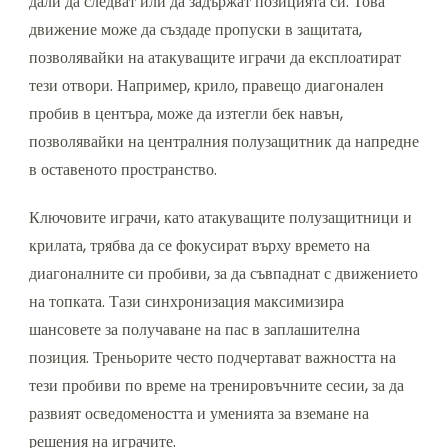
дали да следват или да задържат позицията си. Това
движение може да създаде пропуски в защитата,
позволявайки на атакуващите играчи да експлоатират
тези отвори. Например, крило, правещо диагонален
пробив в центъра, може да изтегли бек навън,
позволявайки на централния полузащитник да напредне
в оставеното пространство.
Ключовите играчи, като атакуващите полузащитници и
крилата, трябва да се фокусират върху времето на
диагоналните си пробиви, за да съвпаднат с движението
на топката. Тази синхронизация максимизира
шансовете за получаване на пас в заплашителна
позиция. Треньорите често подчертават важността на
тези пробиви по време на тренировъчните сесии, за да
развият осведомеността и уменията за вземане на
решения на играчите.