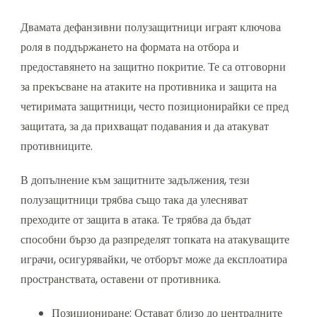
Двамата дефанзивни полузащитници играят ключова
роля в поддържането на формата на отбора и
предоставянето на защитно покритие. Те са отговорни
за прекъсване на атаките на противника и защита на
четиримата защитници, често позиционирайки се пред
защитата, за да прихващат подавания и да атакуват
противниците.
В допълнение към защитните задължения, тези
полузащитници трябва също така да улесняват
преходите от защита в атака. Те трябва да бъдат
способни бързо да разпределят топката на атакуващите
играчи, осигурявайки, че отборът може да експлоатира
пространствата, оставени от противника.
Позициониране: Остават близо до централните