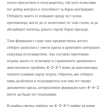
силно присъствие в полузащитата, тъй като позволява
по-добър контрол и способност за бързо контриране.
Отборите, които се изправят срещу по-силни
противници, могат да се възползват от тази схема, за да
абсорбират натиска, докато търсят бързи преходи.
Тази формация е също така предимствена, когато
отборът разполага с умели крила и креативен централно
атакуващ полузащитник. Ако съставът притежава
играчи, които се отличават в страничните движения и
диагоналните пробиви, 4-2-3-1 може да максимизира
тяхното влияние върху играта. Обратно, ако отборът
няма дълбочина в полузащитата или има по-малко
динамични крила, алтернативни формации като 4-4-2
могат да бъдат по-подходящи.
В крайна сметка, изборът на 4-2-3-1 трябва да вземе