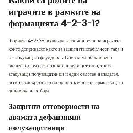
Какви са ролите на
играчите в рамките на
формацията 4-2-3-1?
Формата 4-2-3-1 включва различни роли на играчите,
които допринасят както за защитната стабилност, така и
за атакуващата флуидност. Тази схема обикновено
включва двама дефанзивни полузащитници, трима
атакуващи полузащитници и един самотен нападател,
всеки с конкретни отговорности, които оформят общата
динамика на отбора.
Защитни отговорности на
двамата дефанзивни
полузащитници