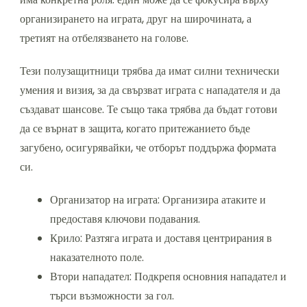
организирането на играта, друг на широчината, а
третият на отбелязването на голове.
Тези полузащитници трябва да имат силни технически
умения и визия, за да свързват играта с нападателя и да
създават шансове. Те също така трябва да бъдат готови
да се върнат в защита, когато притежанието бъде
загубено, осигурявайки, че отборът поддържа формата
си.
Организатор на играта: Организира атаките и
предоставя ключови подавания.
Крило: Разтяга играта и доставя центрирания в
наказателното поле.
Втори нападател: Подкрепя основния нападател и
търси възможности за гол.